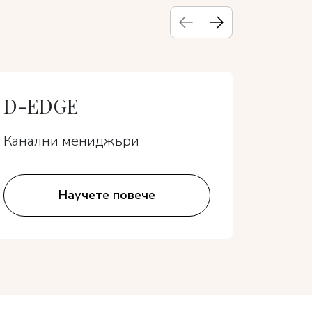
D-EDGE
Trav
Канални мениджъри
Канал
Научете повече