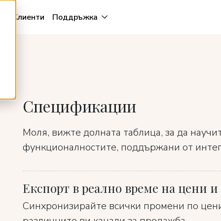
и
Клиенти
Поддръжка
Спецификации
Моля, вижте долната таблица, за да научи
функционалностите, поддържани от интегр
Експорт в реално време на цени 
Синхронизирайте всички промени по цени
различните ви канали за продажба.