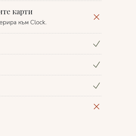
ите карти
ерира към Clock.