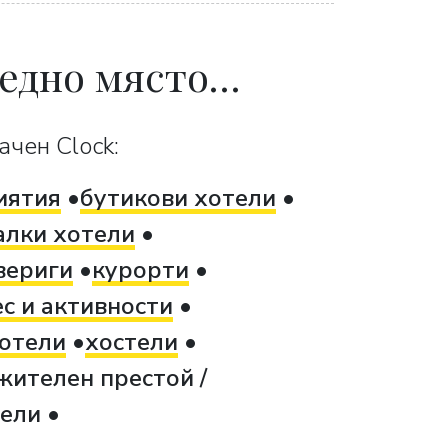
 едно място…
ачен Clock:
иятия
бутикови хотели
алки хотели
вериги
курорти
с и активности
отели
хостели
жителен престой /
тели