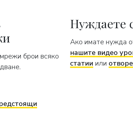
в
Нуждаете 
жи
Ако имате нужда о
нашите видео уро
 мрежи брои всяко
статии
или
отворе
дване.
редстоящи