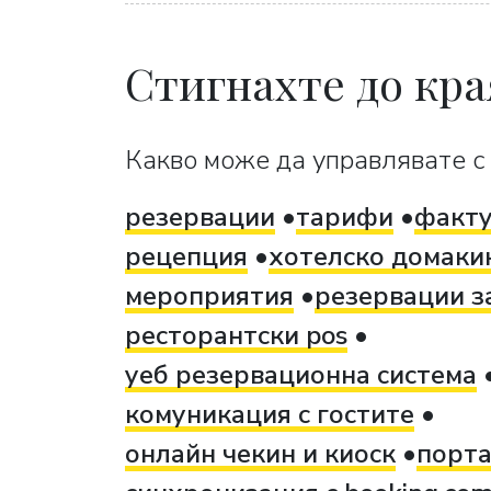
Стигнахте до кра
Какво може да управлявате с 
резервации
тарифи
факт
рецепция
хотелско домаки
мероприятия
резервации з
ресторантски pos
уеб резервационна система
комуникация с гостите
онлайн чекин и киоск
порта