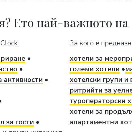
я? Ето най-важното на
Clock:
За кого е предназн
уриране
хотели за меропр
нство
големи хотели
м
а активности
хотелски групи и 
ритрийти за уелне
туроператорски х
хотели за продъл
л за гости
апартаментни хо