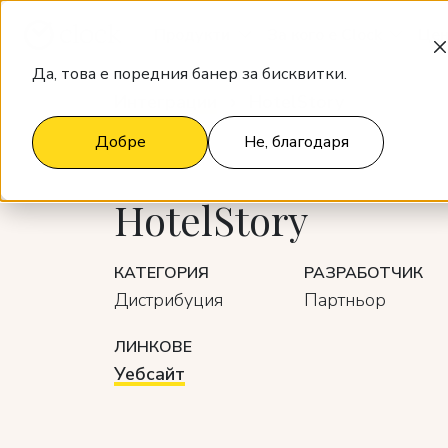
Продукти
За кого е Clock
Цен
Да, това е поредния банер за бисквитки.
Интеграции
HotelStory
Добре
Не, благодаря
HotelStory
КАТЕГОРИЯ
РАЗРАБОТЧИК
Дистрибуция
Партньор
ЛИНКОВЕ
Уебсайт