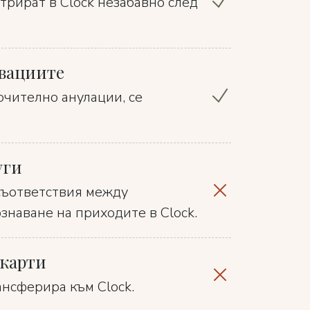
трират в Clock незабавно след
рвациите
ючително анулации, се
уги
съответствия между
знаване на приходите в Clock.
 карти
нсферира към Clock.