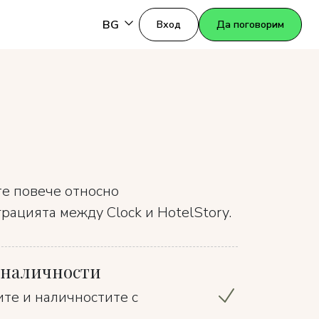
BG
Вход
Да поговорим
те повече относно
ацията между Clock и HotelStory.
и наличности
те и наличностите с