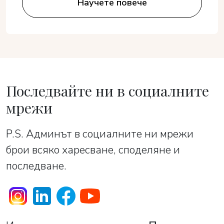
Научете повече
Последвайте ни в социалните
мрежи
P.S. Админът в социалните ни мрежи
брои всяко харесване, споделяне и
последване.