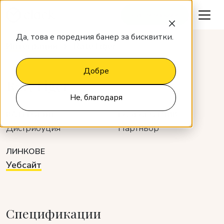
Да поговорим
Да, това е поредния банер за бисквитки.
Интеграции
RateTiger
Добре
RateTiger
Не, благодаря
КАТЕГОРИЯ
РАЗРАБОТЧИК
Дистрибуция
Партньор
ЛИНКОВЕ
Уебсайт
Спецификации