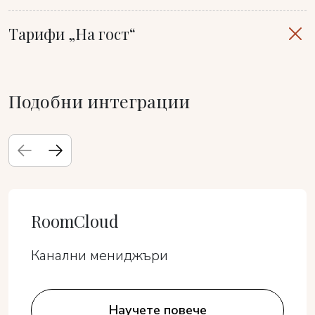
Тарифи „На гост“
Подобни интеграции
RoomCloud
Канални мениджъри
Научете повече