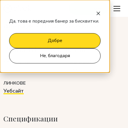
Да поговорим
Да, това е поредния банер за бисквитки.
Интеграции
PrimalRES/WebHotelier
Добре
PrimalRES/WebHotelier
Не, благодаря
КАТЕГОРИЯ
РАЗРАБОТЧИК
Дистрибуция
Партньор
ЛИНКОВЕ
Уебсайт
Спецификации