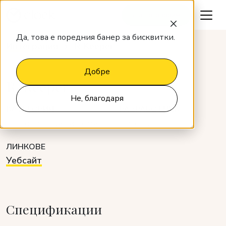
Да поговорим
Да, това е поредния банер за бисквитки.
Интеграции
R-Keeper
Добре
R-Keeper
Не, благодаря
КАТЕГОРИЯ
РАЗРАБОТЧИК
Ресторантски системи
Партньор
ЛИНКОВЕ
Уебсайт
Спецификации