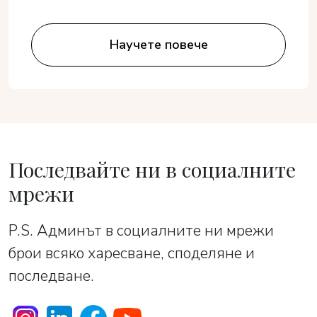
Научете повече
Последвайте ни в социалните
мрежи
P.S. Админът в социалните ни мрежи
брои всяко харесване, споделяне и
последване.