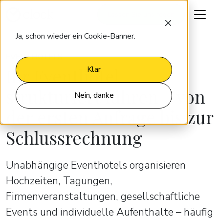
Lassen Sie uns reden
Ja, schon wieder ein Cookie-Banner.
EVENTHOTELS
Ihr Eventhotel
Klar
strukturiert führen – von
Nein, danke
der ersten Anfrage bis zur
Schlussrechnung
Unabhängige Eventhotels organisieren
Hochzeiten, Tagungen,
Firmenveranstaltungen, gesellschaftliche
Events und individuelle Aufenthalte – häufig