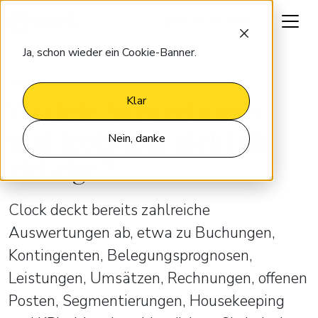
Lassen Sie uns reden
Ja, schon wieder ein Cookie-Banner.
ANALYSEN
Zu viele Auswertungen
Klar
und trotzdem nicht die
Nein, danke
richtige?
Clock deckt bereits zahlreiche
Auswertungen ab, etwa zu Buchungen,
Kontingenten, Belegungsprognosen,
Leistungen, Umsätzen, Rechnungen, offenen
Posten, Segmentierungen, Housekeeping