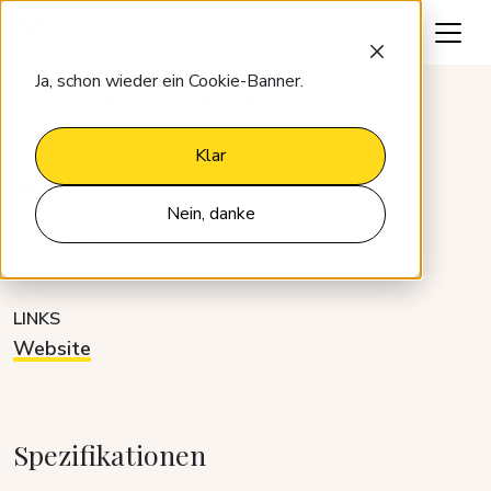
Lassen Sie uns reden
Ja, schon wieder ein Cookie-Banner.
Integrationen
Hotbot.ai
Klar
Hotbot.ai
Nein, danke
KATEGORIE
ENTWICKLER
Gäste-Plattformen
Partner
LINKS
Website
Spezifikationen