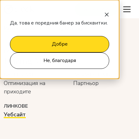
Да поговорим
Да, това е поредния банер за бисквитки.
Интеграции
Pricing Manager
Добре
LIGHTHOUSE
Pricing Manager
Не, благодаря
КАТЕГОРИЯ
РАЗРАБОТЧИК
Оптимизация на
Партньор
приходите
ЛИНКОВЕ
Уебсайт