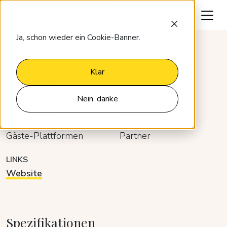
Lassen Sie uns reden
Ja, schon wieder ein Cookie-Banner.
Integrationen
SuitePad
Klar
VIA IMPALA
SuitePad
Nein, danke
KATEGORIE
ENTWICKLER
Gäste-Plattformen
Partner
LINKS
Website
Spezifikationen